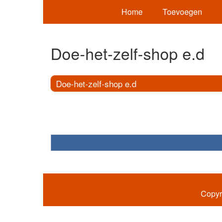
Home
Toevoegen
Doe-het-zelf-shop e.d
Doe-het-zelf-shop e.d
Copyr