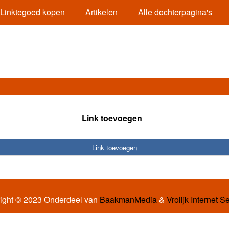
Linktegoed kopen
Artikelen
Alle dochterpagina's
Link toevoegen
Link toevoegen
ight © 2023 Onderdeel van
BaakmanMedia
&
Vrolijk Internet S