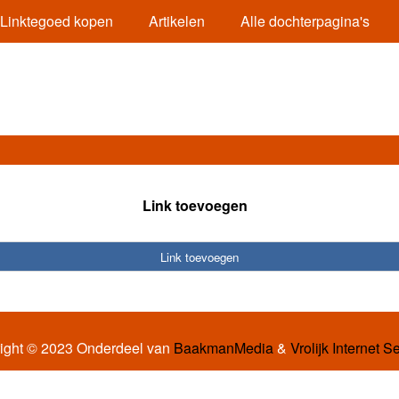
Linktegoed kopen
Artikelen
Alle dochterpagina's
Link toevoegen
Link toevoegen
ight © 2023 Onderdeel van
BaakmanMedia
&
Vrolijk Internet S